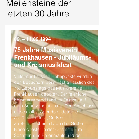
Meilensteine der
letzten 30 Jahre
09. –
11.09.1994
75 Jahre Musikverein
Frenkhausen - Jubiläums-
und Kreismusikfest
Viele musikalische Höhepunkte wurden
den Besuchern beim Fest anlässlich des
75. Geburtstags des Musikvereins
Frenkhausen geboten. Der feierliche
Kommersabend fand im Festzelt auf
dem Schützenplatz statt. Den Abschluss
dieses tollen Abends bildete die
Aufführung des „Großen
Zapfenstreiches“ durch das Große
Blasorchester in der Ortsmitte - im
Schatten des Ehrenmahls und der