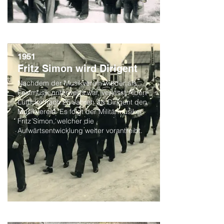
1951
Fritz Simon wird Dirigent
Nachdem der Musikverein wieder als
Festmusik unterwegs war, verlässt Albert
Lütticke nach 25 Jahren als Dirigent den
Musikverein. Es folgt der Militärmusiker
Fritz Simon, welcher die
Aufwärtsentwicklung weiter vorantreibt.