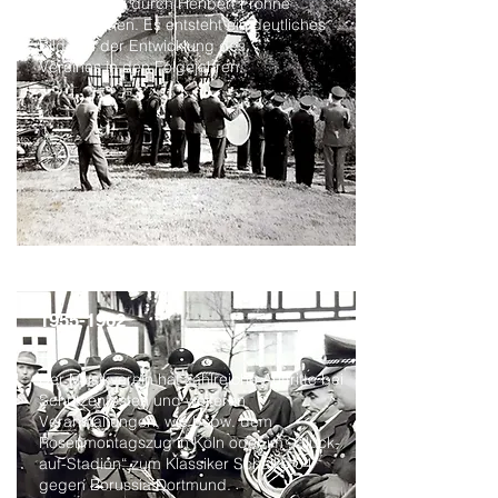
diesem Jahr durch Heribert Frohne
übernommen. Es entsteht ein deutliches
Bild von der Entwicklung des
Vereines in den Folgejahren.
1955-1962
_
Der Musikverein hat zahlreiche Auftritte bei
Schützenfesten und weiteren
Veranstaltungen, wie bspw. dem
Rosenmontagszug in Köln oder im „Glück-
auf-Stadion“ zum Klassiker Schalke 04
gegen Borussia Dortmund.