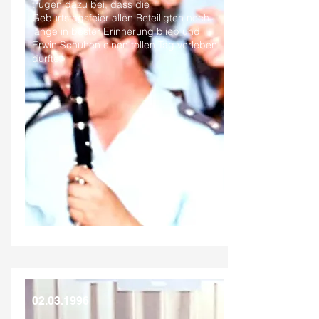
trugen dazu bei, dass die
Geburtstagsfeier allen Beteiligten noch
lange in bester Erinnerung blieb und
Erwin Schuhen einen tollen Tag verleben
durfte.
02.03.1996