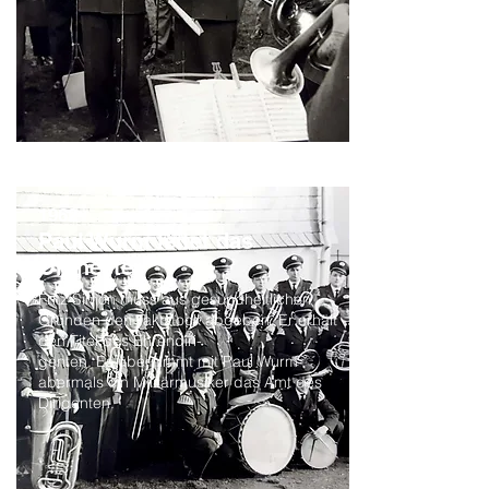
1962
Paul Wurm leitet das
Orchester
Fritz Simon muss aus gesundheitlichen
Gründen den Taktstock abgeben. Er erhält
den Titel des Ehrendiri-
genten. Es übernimmt mit Paul Wurm
abermals ein Militärmusiker das Amt des
Dirigenten.