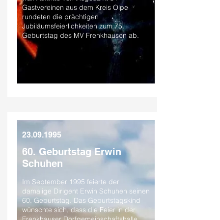
Gastvereinen aus dem Kreis Olpe
rundeten die prächtigen
Jubiläumsfeierlichkeiten zum 75.
Geburtstag des MV Frenkhausen ab.
23.09.1995
60. Geburtstag Erwin
Schuhen
Im September 1995 feierte der
damalige Dirigent Erwin Schuhen seinen
60. Geburtstag. Das Geburtstagskind
wünschte sich, dass die Feier in der
Frenkhauser Dorfgemeinschaftshalle