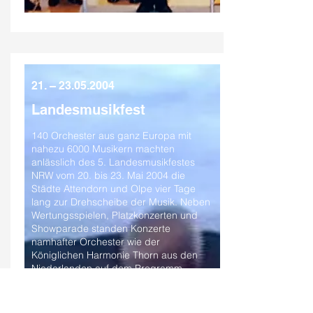
21. –
23.05.2004
Landesmusikfest
140 Orchester aus ganz Europa mit
nahezu 6000 Musikern machten
anlässlich des 5. Landesmusikfestes
NRW vom 20. bis 23. Mai 2004 die
Städte Attendorn und Olpe vier Tage
lang zur Drehscheibe der Musik. Neben
Wertungsspielen, Platzkonzerten und
Showparade standen Konzerte
namhafter Orchester wie der
Königlichen Harmonie Thorn aus den
Niederlanden auf dem Programm.
Unvergessen ist auch der beim
Landesmusikfest aufgestellte
Weltrekord, als nahezu 140 Tubisten das