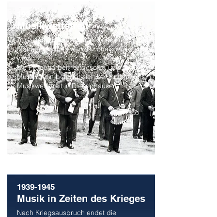
1934
Musikwettstreit
Trotz der großen Arbeitslosigkeit und der
Machtergreifung der Nazionalsozialisten
wird
die Probenarbeit fortgesetzt, und der
Musikverein beteiligt sich bei einem großen
Musikwettstreit in Dieringhausen.
1939-1945
Musik in Zeiten des Krieges
Nach Kriegsausbruch endet die