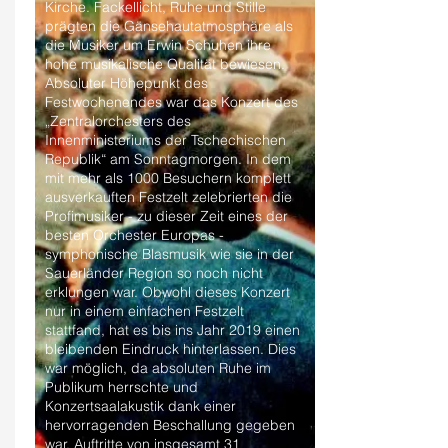
Kirche. Fackellicht, Ruhe und Stille
prägten die Gänsehautatmosphäre als
die Musiker um Erwin Schuhen ihre
hohe musikalische Qualität bewiesen.
Absoluter Höhepunkt des
Festwochenendes war das Konzert des
„Zentralorchesters des
Innenministeriums der Tschechischen
Republik“ am Sonntagmorgen. In dem
mit mehr als 1000 Besuchern komplett
ausverkauften Festzelt zelebrierten die
Profimusiker - zu dieser Zeit eines der
besten Orchester Europas -
symphonische Blasmusik wie sie in der
Sauerländer Region so noch nicht
erklungen war. Obwohl dieses Konzert
nur in einem einfachen Festzelt
stattfand, hat es bis ins Jahr 2019 einen
bleibenden Eindruck hinterlassen. Dies
war möglich, da absoluten Ruhe im
Publikum herrschte und
Konzertsaalakustik dank einer
hervorragenden Beschallung gegeben
war. Auftritte von insgesamt 31