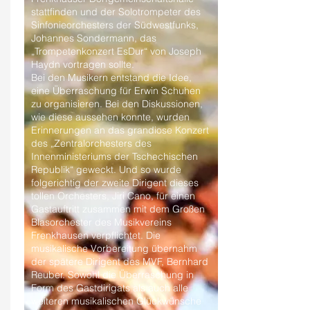
stattfinden und der Solotrompeter des
Sinfonieorchesters der Südwestfunks,
Johannes Sondermann, das
„Trompetenkonzert EsDur“ von Joseph
Haydn vortragen sollte.
Bei den Musikern entstand die Idee,
eine Überraschung für Erwin Schuhen
zu organisieren. Bei den Diskussionen,
wie diese aussehen konnte, wurden
Erinnerungen an das grandiose Konzert
des „Zentralorchesters des
Innenministeriums der Tschechischen
Republik“ geweckt. Und so wurde
folgerichtig der zweite Dirigent dieses
tollen Orchesters, Jiri Cano, für einen
Gastauftritt zusammen mit dem Großen
Blasorchester des Musikvereins
Frenkhausen verpflichtet. Die
musikalische Vorbereitung übernahm
der spätere Dirigent des MVF, Bernhard
Reuber. Sowohl die Überraschung in
Form des Gastdirigats als auch alle
weiteren musikalischen Glückwünsche