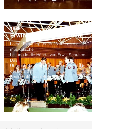
1989
Erwin Schuhen übernimmt
Lothar Exner legt nach 23 Jahren die
musikalische
Leitung in die Hände von Erwin Schuhen.
Das
Übergabekonzert wird zum ersten Mal in
der Aula der
Realschule gespielt.