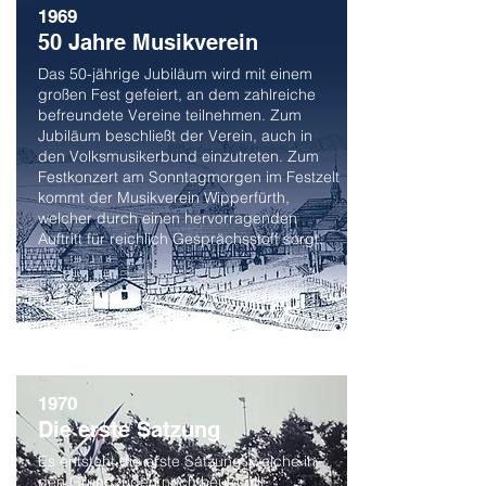
1969
50 Jahre Musikverein
Das 50-jährige Jubiläum wird mit einem
großen Fest gefeiert, an dem zahlreiche
befreundete Vereine teilnehmen. Zum
Jubiläum beschließt der Verein, auch in
den Volksmusikerbund einzutreten. Zum
Festkonzert am Sonntagmorgen im Festzelt
kommt der Musikverein Wipperfürth,
welcher durch einen hervorragenden
Auftritt für reichlich Gesprächsstoff sorgt.
1970
Die erste Satzung
Es entsteht die erste Satzung, welche in
den Grundzügen noch heute gilt.