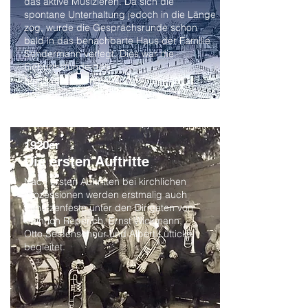
das aktive Musizieren. Da sich die
spontane Unterhaltung jedoch in die Länge
zog, wurde die Gesprächsrunde schon
bald in das benachbarte Haus der Familie
Sondermann verlegt. Dies war die
Geburtsstunde des
Musikvereins Frenkhausen.
1920er
Die ersten Auftritte
Nach ersten Auftritten bei kirchlichen
Prozessionen werden erstmalig auch
Schützenfeste unter den Dirigaten von
Heinrich Reperich, Ernst Wickmann,
Otto Seidenschnur und Albert Lütticke
begleitet.