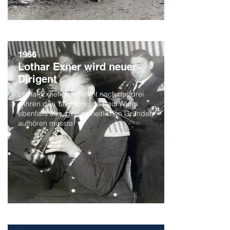
1966
Lothar Exner wird neuer
Dirigent
Lothar Exner übernimmt nach nur drei
Jahren den Taktstock, da Paul Wurm
ebenfalls aus gesundheitlichen Gründen
aufhören musste.