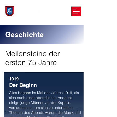
Geschichte
Meilensteine der
ersten 75 Jahre
1919
Der Beginn
Alles begann im Mai des Jahres 1919, als
sich nach einer abendlichen Andacht
einige junge Männer vor der Kapelle
versammelten, um sich zu unterhalten.
Themen des Abends waren: die Musik und