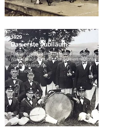
1929
Das erste Jubiläum
Das zehnjährige Bestehen wird mit einem
Waldfest auf dem Hepper gefeiert, welches
regen Anklang im
Dorf findet.