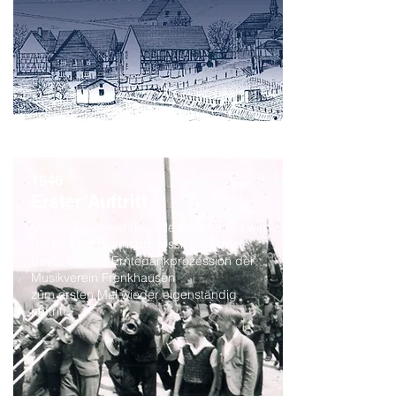
1946
Erster Auftritt
Mit der Feuerwehrkapelle Drolshagen wird
die Frohleichnamsprozession gespielt,
bevor bei der Erntedankprozession der
Musikverein Frenkhausen
zum ersten Mal wieder eigenständig
auftritt.