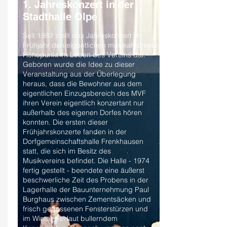
1. Jahreskonzert in der
Stadthalle Olpe
Seit 1982 stellt das Jahreskonzert im
Frühjahr den eigentlichen musikalischen
Höhepunkt im Leben des Vereins dar.
Geboren wurde die Idee zu dieser
Veranstaltung aus der Überlegung
heraus, dass die Bewohner aus dem
eigentlichen Einzugsbereich des MVF
ihren Verein eigentlich konzertant nur
außerhalb des eigenen Dorfes hören
konnten. Die ersten dieser
Frühjahrskonzerte fanden in der
Dorfgemeinschaftshalle Frenkhausen
statt, die sich im Besitz des
Musikvereins befindet. Die Halle - 1974
fertig gestellt - beendete eine äußerst
beschwerliche Zeit des Probens in der
Lagerhalle der Bauunternehmung Paul
Burghaus zwischen Zementsäcken und
frisch gegossenen Fensterstürzen und
im Winter bei laut bullerndem