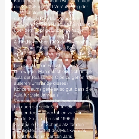
Kanonenofen. Dennoch war man nach
der Schließung und Veräußerung der
Volksschule in Öhringhauserhöh
dankbar, bei Paul Burghaus einen
genügend großen Raum und ein Dach
über dem Kopf gefunden zu haben.
Als im November 1989 der Taktstock
von Lothar Exner zu Erwin Schuhen
wechselte, war abzusehen, dass bei
diesem Konzert die ohnehin schon
beengte Halle in Frenkhausen zu klein
sein würde. Man entschloss sich, in die
Aula der Realschule Olpe zu gehen. Die
äußeren Umstände dieses
Konzertraums gefielen so gut, dass die
Aula für viele Jahre als
Veranstaltungsraum beibehalten wurde,
bis auch sie schließlich für die
steigenden Zuhörerzahlen zu klein
wurde. So ist denn seit 1996 die
Stadthalle Olpe Schauplatz für den
wichtigsten Auftritt des Musikvereins
Frenkhausen im ganzen Jahr.