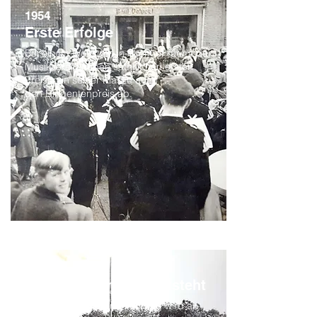
1954
Erste Erfolge
Bei einem Wettstreit in Altenhof räumt der
Musikverein neben sämtlichen ersten
Preisen in seiner Klasse auch
den Dirigentenpreis ab.
1955
Eine Buchführung entsteht
So etwas wie die Buchführung wird ab