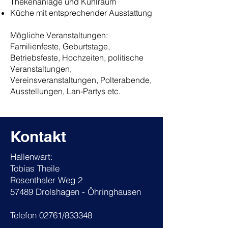
Thekenanlage und Kühlraum
Küche mit entsprechender Ausstattung
Mögliche Veranstaltungen:
Familienfeste, Geburtstage,
Betriebsfeste, Hochzeiten, politische
Veranstaltungen,
Vereinsveranstaltungen, Polterabende,
Ausstellungen, Lan-Partys etc.
Kontakt
Hallenwart:
Tobias Theile
Rosenthaler Weg 2
57489 Drolshagen - Öhringhausen
Telefon 02761/833348