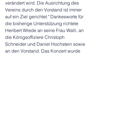
verändert wird. Die Ausrichtung des 
Vereins durch den Vorstand ist immer 
auf ein Ziel gerichtet." Dankesworte für 
die bisherige Unterstützung richtete 
Heribert Wrede an seine Frau Walli, an 
die Königsoffiziere Christoph 
Schneider und Daniel Hochstein sowie 
an den Vorstand. Das Konzert wurde 
fortgesetzt mit Max-Raabe-Parodien, 
die es in sich hatten. Mit den 
Ohrwürmern "Mein kleiner grüner 
Kaktus" und "Dort tanzt Lulu" bot 
Orchestermitglied und Moderator Kai 
Schrage im Original-Outfit, der Original-
Stimme und der Mimik des bekannten 
Bariton-Sängers und Mitbegründer des 
Berliner Palastorchesters eine perfekte 
Show. Die anlässlich der 1998 in 
Frankreich ausgetragenen Fußball-WM 